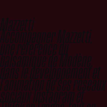
Mazzetti
Accompagner Mazzetti,
une référence du
balsamique de Modène,
dans le développement et
l’animation de ses réseaux
sociaux Instagram et