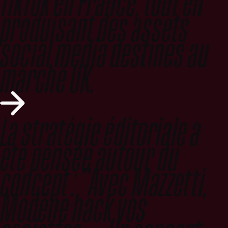
TikTok en France, tout en
produisant des assets
social media destinés au
marché UK.
La stratégie éditoriale a
été pensée autour du
concept : "Avec Mazzetti,
Modène hack vos