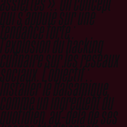
assiettes ». Un concept
qui s’appuie sur une
tendance forte :
l’explosion du hacking
culinaire sur les réseaux
sociaux. L’objectif :
Installer le balsamique
comme un ingrédient du
quotidien, au-delà de ses